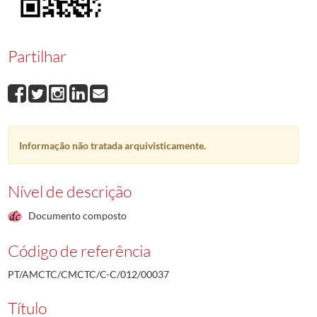
00037
José Manuel Lopes Pratas
1988-03-28/1988-03-28
00038
José Estevão Mendes Fernandes
1992-01-17/1992-01-17
00039
João Pires Silvério Rodrigues
1988-03-29/1988-03-02
Partilhar
00040
João Manuel Mendes Pratas
1988-03-30/1988-03-30
00041
José Gabriel Serra Rosa
1988-04-05/2003-02-19
00042
António Gomes Nogueira
1988-04-08/1988-04-08
(...)
00001
Ramiro da Conceição Jacob Agostinho
1987-12-14/1987-12-21
Informação não tratada arquivisticamente.
Nível de descrição
Documento composto
Código de referência
PT/AMCTC/CMCTC/C-C/012/00037
Título