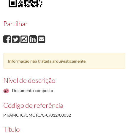
00032
Joaquim José Maria Henriques
1988-03-21/1988-03-21
00033
Humberto Augusto Mendes Morgado de Sousa
1988-03-23/1993-11-2
00034
Manuel Ramos
1988-03-24/1988-03-24
Partilhar
00035
Américo Ribeiro Martins
1988-03-25/1988-03-25
00036
João Félix Abreu
1988-03-25/1993-10-18
00037
José Manuel Lopes Pratas
1988-03-28/1988-03-28
(...)
00001
Ramiro da Conceição Jacob Agostinho
1987-12-14/1987-12-21
Informação não tratada arquivisticamente.
Nível de descrição
Documento composto
Código de referência
PT/AMCTC/CMCTC/C-C/012/00032
Título