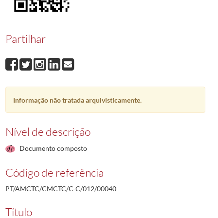
00040
João Manuel Mendes Pratas
1988-03-30/1988-03-30
00041
José Gabriel Serra Rosa
1988-04-05/2003-02-19
00042
António Gomes Nogueira
1988-04-08/1988-04-08
Partilhar
00043
Valdemar Henrique Gomes Padeiro
1988-04-08/1997-05-05
00044
Jorge Manuel Alves Picão
1988-04-11/1988-04-11
00045
José de Oliveira Véstia
1988-04-11/1988-04-11
(...)
00001
Ramiro da Conceição Jacob Agostinho
1987-12-14/1987-12-21
Informação não tratada arquivisticamente.
Nível de descrição
Documento composto
Código de referência
PT/AMCTC/CMCTC/C-C/012/00040
Título