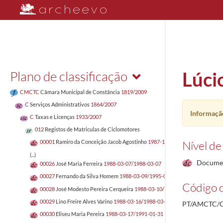
Plano de classificação
Lúci
CMCTC
Câmara Municipal de Constância
1819/2009
C
Serviços Administrativos
1864/2007
Informação
C
Taxas e Licenças
1933/2007
012
Registos de Matriculas de Ciclomotores
Nível de
00001
Ramiro da Conceição Jacob Agostinho
1987-12-14/1987-12-21
(...)
Docume
00026
José Maria Ferreira
1988-03-07/1988-03-07
00027
Fernando da Silva Homem
1988-03-09/1995-04-12
Código d
00028
José Modesto Pereira Cerqueira
1988-03-10/1988-03-09
00029
Lino Freire Alves Varino
1988-03-16/1988-03-15
PT/AMCTC/C
00030
Eliseu Maria Pereira
1988-03-17/1991-01-31