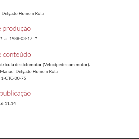
l Delgado Homem Rola
2
e produção
a
1988-03-17
e conteúdo
atricula de ciclomotor (Velocípede com motor).
 Manuel Delgado Homem Rola
º: 1-CTC-00-75
publicação
16:11:14