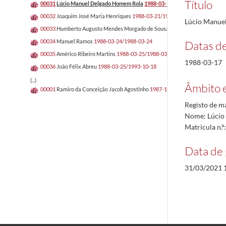
Título
00031
Lúcio Manuel Delgado Homem Rola
1988-03-17/1988-03-17
00032
Joaquim José Maria Henriques
1988-03-21/1988-03-21
Lúcio Manue
00033
Humberto Augusto Mendes Morgado de Sousa
1988-03-23/1993-11-2
00034
Manuel Ramos
1988-03-24/1988-03-24
Datas d
00035
Américo Ribeiro Martins
1988-03-25/1988-03-25
1988-03-17
00036
João Félix Abreu
1988-03-25/1993-10-18
(...)
Âmbito 
00001
Ramiro da Conceição Jacob Agostinho
1987-12-14/1987-12-21
Registo de m
Nome: Lúcio
Matricula n.
Data de 
31/03/2021 