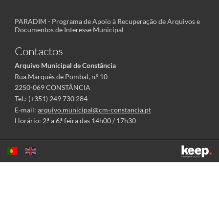
PARADIM - Programa de Apoio à Recuperação de Arquivos e
Documentos de Interesse Municipal
Contactos
Arquivo Municipal de Constância
Rua Marquês de Pombal, n.º 10
2250-069 CONSTÂNCIA
Tel.: (+351) 249 730 284
E-mail:
arquivo.municipal@cm-constancia.pt
Horário: 2.ª a 6.ª feira das 14h00 / 17h30
Este sítio utiliza cookies para tornar a sua utilização mais agradável.
Ao continuar a utilizá-lo reconhece e aceita a nossa
política de cookies
Aceitar