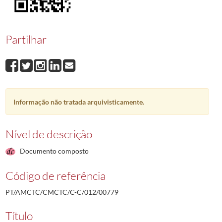
00779
Manuel António Pereira Pires
1994-05-09/1993-06-23
00780
Francisco José Ferreira Aiveca
1993-07-02/1993-07-02
00781
José Rebeca de Sousa
1993-08-10/1993-06-30
Partilhar
00782
José Joaquim Mousinho
1993-08-11/1993-08-11
00783
Vítor Manuel Jacinto Nunes
2002-01-08/1993-08-06
00784
Renato Manuel Cristóvão Lopes
2006-06-07/1993-08-26
(...)
00001
Ramiro da Conceição Jacob Agostinho
1987-12-14/1987-12-21
Informação não tratada arquivisticamente.
Nível de descrição
Documento composto
Código de referência
PT/AMCTC/CMCTC/C-C/012/00779
Título