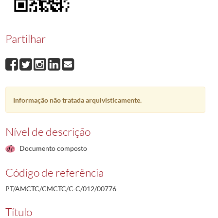
00776
Rosa Fernandes Ribeiro
1993-09-01/1993-06-15
00777
António Lopes Calixto
2006-09-06/1993-06-15
00778
Fernando de Almeida Manso
1994-01-17/1993-06-15
Partilhar
00779
Manuel António Pereira Pires
1994-05-09/1993-06-23
00780
Francisco José Ferreira Aiveca
1993-07-02/1993-07-02
00781
José Rebeca de Sousa
1993-08-10/1993-06-30
(...)
00001
Ramiro da Conceição Jacob Agostinho
1987-12-14/1987-12-21
Informação não tratada arquivisticamente.
Nível de descrição
Documento composto
Código de referência
PT/AMCTC/CMCTC/C-C/012/00776
Título