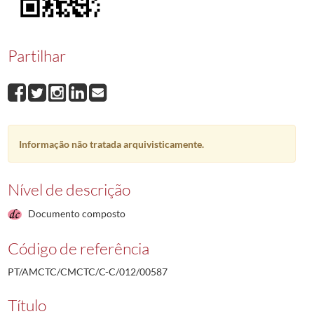
00587
Manuel Marques Pinhão
1990-12-13/1990-12-13
00588
Joaquim Nunes Fazendas
1990-12-18/1990-12-18
00589
José Manuel Coelho Rafael
1993-02-16/1990-12-28
Partilhar
00590
Joaquim Rodrigues
1990-12-26/1990-12-26
00591
António Manuel Fernandes Silvério
2000-03-10/1990-12-28
00592
Joaquim Pires
1999-03-04/1990-02-02
(...)
00001
Ramiro da Conceição Jacob Agostinho
1987-12-14/1987-12-21
Informação não tratada arquivisticamente.
Nível de descrição
Documento composto
Código de referência
PT/AMCTC/CMCTC/C-C/012/00587
Título