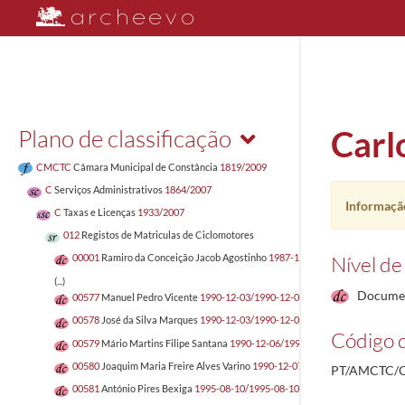
Plano de classificação
Carl
CMCTC
Câmara Municipal de Constância
1819/2009
C
Serviços Administrativos
1864/2007
Informação
C
Taxas e Licenças
1933/2007
012
Registos de Matriculas de Ciclomotores
Nível de
00001
Ramiro da Conceição Jacob Agostinho
1987-12-14/1987-12-21
(...)
Docume
00577
Manuel Pedro Vicente
1990-12-03/1990-12-03
00578
José da Silva Marques
1990-12-03/1990-12-03
Código d
00579
Mário Martins Filipe Santana
1990-12-06/1990-12-06
00580
Joaquim Maria Freire Alves Varino
1990-12-07/1990-12-07
PT/AMCTC/C
00581
António Pires Bexiga
1995-08-10/1995-08-10