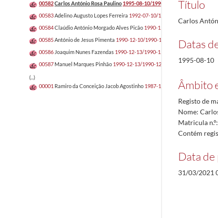
Título
00582
Carlos António Rosa Paulino
1995-08-10/1990-12-10
00583
Adelino Augusto Lopes Ferreira
1992-07-10/1990-12-10
Carlos Antón
00584
Claúdio António Morgado Alves Picão
1990-12-10/1990-12-10
00585
António de Jesus Pimenta
1990-12-10/1990-12-10
Datas d
00586
Joaquim Nunes Fazendas
1990-12-13/1990-12-13
1995-08-10
00587
Manuel Marques Pinhão
1990-12-13/1990-12-13
(...)
Âmbito 
00001
Ramiro da Conceição Jacob Agostinho
1987-12-14/1987-12-21
Registo de m
Nome: Carlos
Matricula n.
Contém regis
Data de 
31/03/2021 