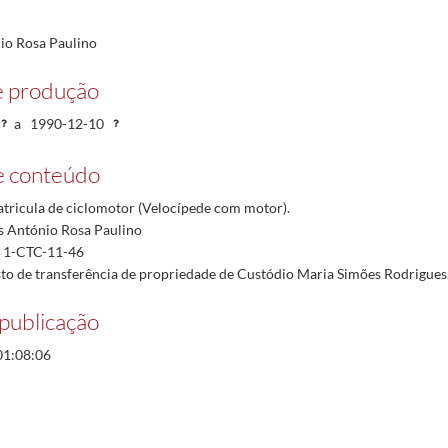
io Rosa Paulino
e produção
a
1990-12-10
e conteúdo
atricula de ciclomotor (Velocípede com motor).
 António Rosa Paulino
º: 1-CTC-11-46
to de transferência de propriedade de Custódio Maria Simões Rodrigues
publicação
01:08:06