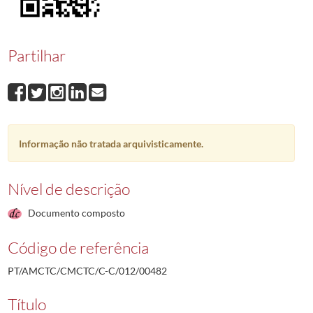
00482
Fernando Braz Gaspar
1990-04-10/1990-04-10
00483
Fernando de Oliveira Rosa
1993-09-06/1990-04-20
00484
Cipriano Lopes Freire
1990-04-23/1990-04-23
Partilhar
00485
José Farinha Francisco
2006-12-04/1990-04-26
00486
Francisco Gomes António
1990-04-27/1990-04-27
00487
Leonel Nunes Braz
2004-04-15/1990-05-02
(...)
00001
Ramiro da Conceição Jacob Agostinho
1987-12-14/1987-12-21
Informação não tratada arquivisticamente.
Nível de descrição
Documento composto
Código de referência
PT/AMCTC/CMCTC/C-C/012/00482
Título