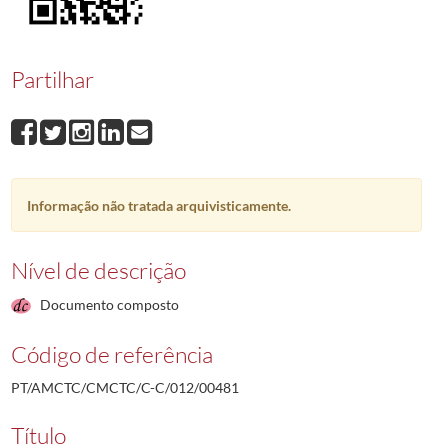
00481
Jorge Farinha Albino da Costa
1990-04-10/1990-04-10
00482
Fernando Braz Gaspar
1990-04-10/1990-04-10
00483
Fernando de Oliveira Rosa
1993-09-06/1990-04-20
Partilhar
00484
Cipriano Lopes Freire
1990-04-23/1990-04-23
00485
José Farinha Francisco
2006-12-04/1990-04-26
00486
Francisco Gomes António
1990-04-27/1990-04-27
(...)
00001
Ramiro da Conceição Jacob Agostinho
1987-12-14/1987-12-21
Informação não tratada arquivisticamente.
Nível de descrição
Documento composto
Código de referência
PT/AMCTC/CMCTC/C-C/012/00481
Título