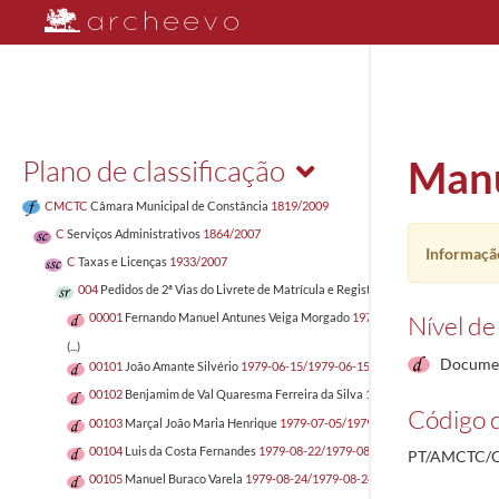
Plano de classificação
Manu
CMCTC
Câmara Municipal de Constância
1819/2009
C
Serviços Administrativos
1864/2007
Informação
C
Taxas e Licenças
1933/2007
004
Pedidos de 2ª Vias do Livrete de Matrícula e Registo de Velocípedes
1970-
Nível de
00001
Fernando Manuel Antunes Veiga Morgado
1970-10-08/1970-10-08
(...)
Documen
00101
João Amante Silvério
1979-06-15/1979-06-15
00102
Benjamim de Val Quaresma Ferreira da Silva
1979-06-27/1979-06-27
Código d
00103
Marçal João Maria Henrique
1979-07-05/1979-07-05
00104
Luis da Costa Fernandes
1979-08-22/1979-08-23
PT/AMCTC/C
00105
Manuel Buraco Varela
1979-08-24/1979-08-24