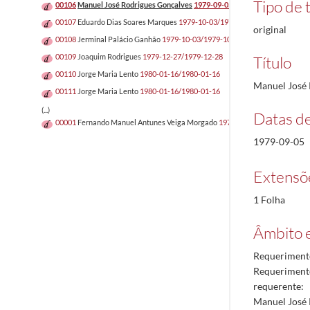
Tipo de t
00106
Manuel José Rodrigues Gonçalves
1979-09-05/1979-09-05
00107
Eduardo Dias Soares Marques
1979-10-03/1979-10-03
original
00108
Jerminal Palácio Ganhão
1979-10-03/1979-10-03
00109
Joaquim Rodrigues
1979-12-27/1979-12-28
Título
00110
Jorge Maria Lento
1980-01-16/1980-01-16
Manuel José 
00111
Jorge Maria Lento
1980-01-16/1980-01-16
(...)
Datas d
00001
Fernando Manuel Antunes Veiga Morgado
1970-10-08/1970-10-08
1979-09-05
Extensõ
1 Folha
Âmbito 
Requerimento
Requerimento
requerente:
Manuel José 