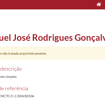
el José Rodrigues Gonçal
 não tratada arquivisticamente.
10-08/1978-09-18
 descrição
to simples
e referência
MCTC/C-C/004/00106