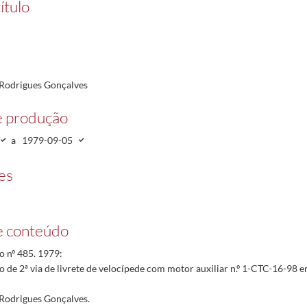
ítulo
Rodrigues Gonçalves
e produção
a
1979-09-05
es
e conteúdo
 nº 485. 1979:
 de 2ª via de livrete de velocípede com motor auxiliar n.º 1-CTC-16-98
Rodrigues Gonçalves.