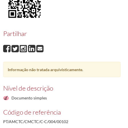
00102
Benjamim de Val Quaresma Ferreira da Silva
1979-06-27/1979-06-2
00103
Marçal João Maria Henrique
1979-07-05/1979-07-05
00104
Luis da Costa Fernandes
1979-08-22/1979-08-23
00105
Manuel Buraco Varela
1979-08-24/1979-08-24
00106
Manuel José Rodrigues Gonçalves
1979-09-05/1979-09-05
Partilhar
00107
Eduardo Dias Soares Marques
1979-10-03/1979-10-03
(...)
00001
Fernando Manuel Antunes Veiga Morgado
1970-10-08/1970-10-08
Informação não tratada arquivisticamente.
Nível de descrição
Documento simples
Código de referência
PT/AMCTC/CMCTC/C-C/004/00102