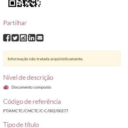
00277
João da Conceição Alves
1957-08-12/1957-08-12
00278
Manuel Lopes Mendes
1957-08-13/1957-08-13
00279
Mário Ferreira dos Santos
1957-08-13/1957-08-13
Partilhar
00280
Simplicio de Oliveira Mineiro
1957-08-14/1957-08-14
00281
Joaquim da Costa Vicente
1957-08-14/1957-08-14
00282
Manuel Nunes Inácio
1957-08-17/1957-08-17
(...)
00001
Fernando Saldanha Mendes
1955-01-03/1955-02-04
Informação não tratada arquivisticamente.
Nível de descrição
Documento composto
Código de referência
PT/AMCTC/CMCTC/C-C/002/00277
Tipo de título