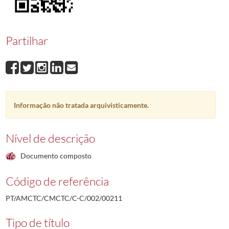
00211
João Rodrigues de Oliveira
1957-01-04/1957-01-04
00212
João Dias Calretas
1957-01-07/1957-01-07
00213
Joaquim Alfredo Marques Junior
1957-01-10/1957-01-10
Partilhar
00214
João Maria de Oliveira
1957-01-21/1957-01-21
00215
Manuel Carpinteiro
1957-01-21/1957-01-21
00216
Luís Alves Mendes
1957-01-23/1957-01-23
(...)
00001
Fernando Saldanha Mendes
1955-01-03/1955-02-04
Informação não tratada arquivisticamente.
Nível de descrição
Documento composto
Código de referência
PT/AMCTC/CMCTC/C-C/002/00211
Tipo de título