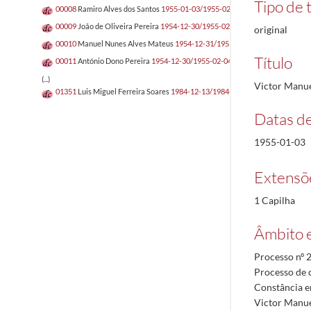
Tipo de t
00008
Ramiro Alves dos Santos
1955-01-03/1955-02-04
00009
João de Oliveira Pereira
1954-12-30/1955-02-04
original
00010
Manuel Nunes Alves Mateus
1954-12-31/1955-02-04
Título
00011
António Dono Pereira
1954-12-30/1955-02-04
(...)
Victor Manuel
01351
Luis Miguel Ferreira Soares
1984-12-13/1984-12-13
Datas d
1955-01-03
Extensõ
1 Capilha
Âmbito 
Processo nº 2
Processo de 
Constância e
Victor Manuel