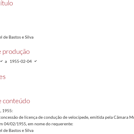
ítulo
 de Bastos e Silva
e produção
a
1955-02-04
es
e conteúdo
, 1955:
concessão de licença de condução de velocípede, emitida pela Câmara M
m 04/02/1955, em nome do requerente:
 de Bastos e Silva