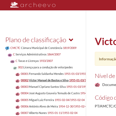
Plano de classificação
Vict
CMCTC
Câmara Municipal de Constância
1819/2009
C
Serviços Administrativos
1864/2007
Informação
C
Taxas e Licenças
1933/2007
002
Licença para a condução de velocípedes
Nível de
00001
Fernando Saldanha Mendes
1955-01-03/1955-02-04
00002
Victor Manuel de Bastos e Silva
1955-01-03/1955-02-04
Docume
00003
Manuel Cipriano Santos Silva
1955-01-03/1955-02-04
00004
José Augusto Gouveia Temudo de Castro
1954-12-31/1955-02-04
Código d
00005
Miguel Luiz Ferreira
1955-02-04/1955-02-04
PT/AMCTC/C
00006
António Alves de Meira
1954-12-30/1955-02-04
00007
Alberto Nunes
1955-01-11/1955-02-04