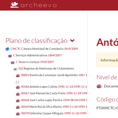
Plano de classificação
Antó
CMCTC
Câmara Municipal de Constância
1819/2009
C
Serviços Administrativos
1864/2007
Informação
C
Taxas e Licenças
1933/2007
012
Registos de Matriculas de Ciclomotores
Nível de
00001
Ramiro da Conceição Jacob Agostinho
1987-12-14/1987-12-21
(...)
Docume
00566
António Lopes Calisto
1990-11-23/1990-11-23
00567
José Manuel da Costa Freire
1990-11-24/1990-11-24
Código d
00568
José Carlos Lopes Pereira
1994-08-04/1994-08-04
00569
Mário Rui da Silva Alarico
1990-11-26/1990-11-26
PT/AMCTC/C
00570
Felismino Gaspar Milagaia
1990-11-26/1990-11-26