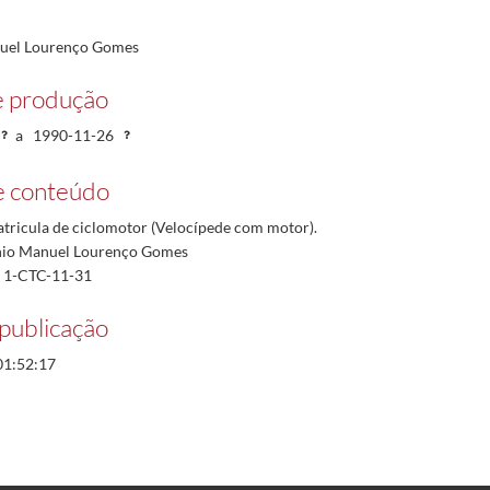
uel Lourenço Gomes
e produção
a
1990-11-26
e conteúdo
atricula de ciclomotor (Velocípede com motor).
io Manuel Lourenço Gomes
º: 1-CTC-11-31
publicação
01:52:17