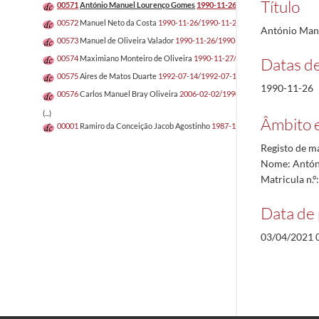
Título
00571
António Manuel Lourenço Gomes
1990-11-26/1990-11-26
00572
Manuel Neto da Costa
1990-11-26/1990-11-26
António Man
00573
Manuel de Oliveira Valador
1990-11-26/1990-11-26
00574
Maximiano Monteiro de Oliveira
1990-11-27/1990-11-27
Datas d
00575
Aires de Matos Duarte
1992-07-14/1992-07-14
1990-11-26
00576
Carlos Manuel Bray Oliveira
2006-02-02/1990-11-27
(...)
Âmbito 
00001
Ramiro da Conceição Jacob Agostinho
1987-12-14/1987-12-21
Registo de m
Nome: Antón
Matricula n.
Data de 
03/04/2021 