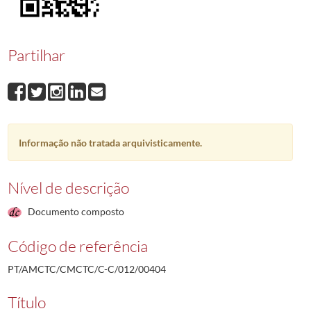
00404
Luís António Vigas Bento
2006-01-04/1989-12-11
00405
Manuel d'Oliveira Palácio
1989-12-11/1989-12-11
00406
Paulo Alexandre Gonçalves Ferreira
1989-12-11/1989-12-11
Partilhar
00407
José Manuel da Costa Freire
1989-12-11/1989-12-11
00408
Victor Manuel Damasio Constantino
1989-12-11/1989-12-11
00409
José Fernandes Milagaia
1989-12-11/1989-12-11
(...)
00001
Ramiro da Conceição Jacob Agostinho
1987-12-14/1987-12-21
Informação não tratada arquivisticamente.
Nível de descrição
Documento composto
Código de referência
PT/AMCTC/CMCTC/C-C/012/00404
Título