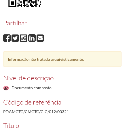
00321
Belmiro Teixeira do Val Quaresma
1989-05-11/1989-05-11
00322
Domingos Ribeiro da Silva
1989-05-12/1989-05-12
00323
Urbano Manuel Barroso Amante
1993-01-13
Partilhar
00324
Ernesto Costa Morgado
1989-05-15/1989-05-15
00325
Vitor Manuel Duarte Varela
1995-05-26
00326
Manuel Catarino Campos
1989-05-16/1989-05-16
(...)
00001
Ramiro da Conceição Jacob Agostinho
1987-12-14/1987-12-21
Informação não tratada arquivisticamente.
Nível de descrição
Documento composto
Código de referência
PT/AMCTC/CMCTC/C-C/012/00321
Título