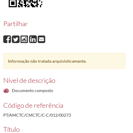
00273
Vitor Manuel Gameiro da Silva
1999-05-26/1989-03-03
00274
Gil Fernando dos Santos Marques
1989-03-03/1989-01-04
00275
José Fernandes Milagaia
1997-06-20/1989-03-03
Partilhar
00276
José Manuel dos Santos Monteiro Ferreira
1991-08-02/1989-02-23
00277
Maria Dulce Alexandre da Cruz Razões
1992-02/1989-03-06
00278
Utilio Lopes Martins
1989-03-09/1989-03-09
(...)
00001
Ramiro da Conceição Jacob Agostinho
1987-12-14/1987-12-21
Informação não tratada arquivisticamente.
Nível de descrição
Documento composto
Código de referência
PT/AMCTC/CMCTC/C-C/012/00273
Título