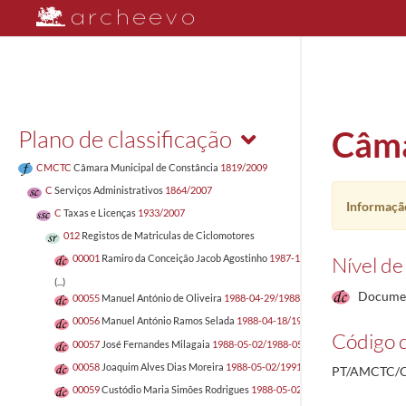
Plano de classificação
Câma
CMCTC
Câmara Municipal de Constância
1819/2009
C
Serviços Administrativos
1864/2007
Informação
C
Taxas e Licenças
1933/2007
012
Registos de Matriculas de Ciclomotores
Nível de
00001
Ramiro da Conceição Jacob Agostinho
1987-12-14/1987-12-21
(...)
Docume
00055
Manuel António de Oliveira
1988-04-29/1988-04-29
00056
Manuel António Ramos Selada
1988-04-18/1994-12-06
Código d
00057
José Fernandes Milagaia
1988-05-02/1988-05-02
00058
Joaquim Alves Dias Moreira
1988-05-02/1991-05-05
PT/AMCTC/C
00059
Custódio Maria Simões Rodrigues
1988-05-02/1988-05-02