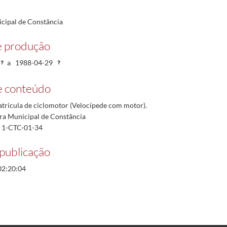
cipal de Constância
e produção
a
1988-04-29
e conteúdo
atricula de ciclomotor (Velocípede com motor).
a Municipal de Constância
º: 1-CTC-01-34
publicação
02:20:04