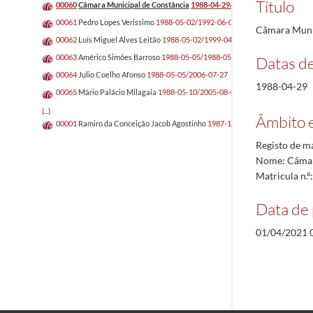
Título
00060
Câmara Municipal de Constância
1988-04-29/1988-04-29
00061
Pedro Lopes Verissimo
1988-05-02/1992-06-01
Câmara Muni
00062
Luís Miguel Alves Leitão
1988-05-02/1999-04-08
00063
Américo Simões Barroso
1988-05-05/1988-05-05
Datas d
00064
Julio Coelho Afonso
1988-05-05/2006-07-27
1988-04-29
00065
Mário Palácio Milagaia
1988-05-10/2005-08-09
(...)
Âmbito 
00001
Ramiro da Conceição Jacob Agostinho
1987-12-14/1987-12-21
Registo de m
Nome: Câmar
Matricula n.
Data de 
01/04/2021 