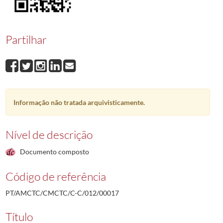
00017
Manuel Picão da Costa Vital
1988-02-12/1988-02-12
00018
Manuel João Palácio de Oliveira Mineiro
1988-02-15/1988-02-15
00019
José Carlos Pereira Correia
1988-02-15/1988-02-15
Partilhar
00020
Ricardo João Soares Gigante
2000-08-21/2000-08-21
00021
José Rosa Simões Barroso
1988-02-15/1988-02-15
00022
Rogério Lopes Figueirinha
1988-02-26/1988-02-26
(...)
00001
Ramiro da Conceição Jacob Agostinho
1987-12-14/1987-12-21
Informação não tratada arquivisticamente.
Nível de descrição
Documento composto
Código de referência
PT/AMCTC/CMCTC/C-C/012/00017
Título