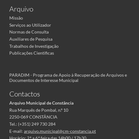
Arquivo
Missão
Serviços ao Utilizador
Normas de Consulta
Auxiliares de Pesquisa
Trabalhos de Investigação
Publicações Científicas
PARADIM - Programa de Apoio à Recuperação de Arquivos e
Documentos de Interesse Municipal
Contactos
Arquivo Municipal de Constância
Rua Marquês de Pombal, n.º 10
2250-069 CONSTÂNCIA
Tel.: (+351) 249 730 284
E-mail:
arquivo.municipal@cm-constancia.pt
Horário: 2.ª a 6.ª feira das 14h00 / 17h30