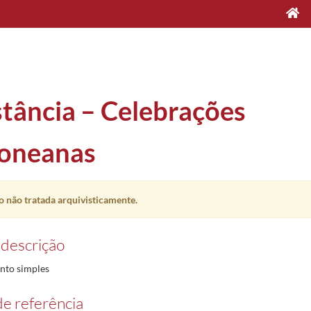
tância – Celebrações
oneanas
0/1990-12-04
es: “Ele também é pintor!”
1980-11-14/1980-11-14
 não tratada arquivisticamente.
 descrição
 S. A. Vieira, de setembro de 1960.
1960-09/1960-09
to simples
e referência