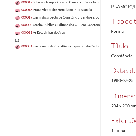
000017
Solar contemporâneo de Camões reforça habitação turística
PT/AMCTC/E
000018
Praça Alexandre Herculano - Constância
000019
Um lindo aspecto de Constância, vendo-se, ao fundo, a ponte sobre o Te
Tipo de t
000020
Jardim Público e Edifício dos CTT em Constância
1930/1930
Formal
000021
As Escadinhas do Arco
(...)
Título
000001
Um homem de Constância expoente da Cultura Popular – Lagoa Henriqu
Constância 
Datas d
1980-07-25
Dimensã
204 x 200 mm
Extensõ
1 Folha