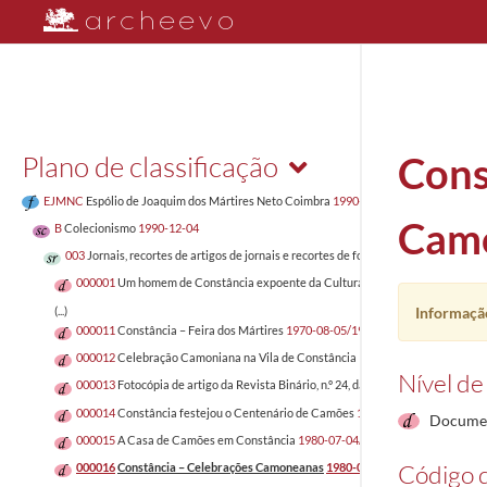
Plano de classificação
Cons
EJMNC
Espólio de Joaquim dos Mártires Neto Coimbra
1990-12-04
Cam
B
Colecionismo
1990-12-04
003
Jornais, recortes de artigos de jornais e recortes de fotografias de jornais
180
000001
Um homem de Constância expoente da Cultura Popular – Lagoa Henriqu
(...)
Informação
000011
Constância – Feira dos Mártires
1970-08-05/1970-08-05
000012
Celebração Camoniana na Vila de Constância
Nível de
000013
Fotocópia de artigo da Revista Binário, n.º 24, da autoria do Eng.º Aníbal
000014
Constância festejou o Centenário de Camões
1980-06-27/1980-06-27
Documen
000015
A Casa de Camões em Constância
1980-07-04/1980-07-04
Código d
000016
Constância – Celebrações Camoneanas
1980-07-25/1980-07-25