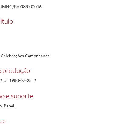
JMNC/B/003/000016
jo
ítulo
es: “Ele também é pintor!”
1980-11-14/1980-11-14
– Celebrações Camoneanas
e produção
a
1980-07-25
o e suporte
, Papel.
es