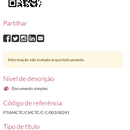
00241
José Ribeiro Dias
1992-02-17/1992-02-17
00242
Elsa Cristina Viegas Bento
1992-06-02/1992-06-02
00243
Filismino Gaspar Milagaia
1992-06-05/1992-06-05
Partilhar
00244
Jermino Augusto Lopes Moço
1992-07-14/1992-07-14
00245
Vitor Manuel Caldelas Gaspar Pires
1992-08-31/1992-08-31
00246
Manuel Rodrigues Morais
1992-09-21/1992-09-21
(...)
00001
Manuel Correia Louro
1970-03-16/1970-03-16
Informação não tratada arquivisticamente.
Nível de descrição
Documento simples
Código de referência
PT/AMCTC/CMCTC/C-C/003/00241
Tipo de título