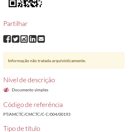
00193
Carlos Fernando Picão Costa
1991-12-13/1991-12-13
00194
Sociedade Agricola da Quinta do Lombão, Ldª
1991-12-26/1991-12-26
00195
Luis Marques dos Mártires Correia
1992-02-11/1992-02-11
Partilhar
00196
Augusto Manuel Maria Rodrigues
1992-02-26/1992-02-26
00197
José Dias Moreira
1992-07-23/1992-07-23
00198
José Dias Moreira
1992-07-23/1992-07-23
(...)
00001
Fernando Manuel Antunes Veiga Morgado
1970-10-08/1970-10-08
Informação não tratada arquivisticamente.
Nível de descrição
Documento simples
Código de referência
PT/AMCTC/CMCTC/C-C/004/00193
Tipo de título