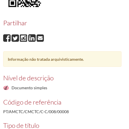
00008
José Rodrigues Rosa
1962-05-08/1962-05-08
00009
Manuel Costa do Carmo
1962-05-29/1962-05-29
00010
Manuel João dos Santos Vaz
1962-05-31/1962-05-31
Partilhar
00011
Manuel João dos Santos Lopes
1962-06-01/1962-06-01
00012
José Gaspar Silva
1962-06-11/1962-06-11
00013
António de Carvalho
1962-06-25/1962-06-25
(...)
00001
Fernando Mendes Gonçalves
1974-05-13/1974-05-13
Informação não tratada arquivisticamente.
Nível de descrição
Documento simples
Código de referência
PT/AMCTC/CMCTC/C-C/008/00008
Tipo de título