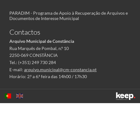
PARADIM - Programa de Apoio à Recuperação de Arquivos e
Documentos de Interesse Municipal
Contactos
Arquivo Municipal de Constância
Rua Marquês de Pombal, n.º 10
2250-069 CONSTÂNCIA
Tel.: (+351) 249 730 284
E-mail:
arquivo.municipal@cm-constancia.pt
Horário: 2.ª a 6.ª feira das 14h00 / 17h30
Este sítio utiliza cookies para tornar a sua utilização mais agradável.
Ao continuar a utilizá-lo reconhece e aceita a nossa
política de cookies
Aceitar