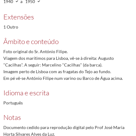
1940
a
1950
Extensões
1 Outro
Âmbito e conteúdo
Foto original do Sr. António Filipe.
Viagem dos marítimos para Lisboa, vê-se à direita: Augusto
"Cacilhas". A seguir: Marcelino "Cacilhas" (da barca).
Imagem perto de Lisboa com as fragatas do Tejo ao fundo.
Em pé vê-se António Filipe num varino ou Barco de Água acima.
Idioma e escrita
Português
Notas
Documento cedido para reprodução digital pelo Prof José Maria
Horta Silvares Alves da Luz.