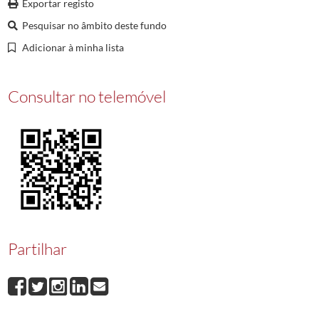
Exportar registo
00032
Tancos dos Batelões no Castelo de Almorol
1910/1920
00033
Ponte Sobre o Rio Zêzere
Pesquisar no âmbito deste fundo
00034
Perspectiva do Tejo
1920/1930
Adicionar à minha lista
Consultar no telemóvel
Partilhar