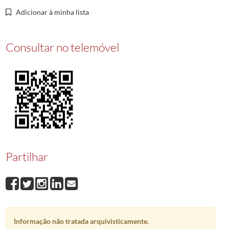
00016
Tancos - Artilharia regressando dos exercícios
1914/1914
Adicionar à minha lista
00017
Turma da Primária Masculina
1938/1939
Consultar no telemóvel
Partilhar
Informação não tratada arquivisticamente.