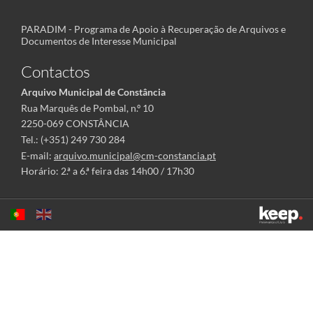
PARADIM - Programa de Apoio à Recuperação de Arquivos e
Documentos de Interesse Municipal
Contactos
Arquivo Municipal de Constância
Rua Marquês de Pombal, n.º 10
2250-069 CONSTÂNCIA
Tel.: (+351) 249 730 284
E-mail:
arquivo.municipal@cm-constancia.pt
Horário: 2.ª a 6.ª feira das 14h00 / 17h30
Este sítio utiliza cookies para tornar a sua utilização mais agradável.
Ao continuar a utilizá-lo reconhece e aceita a nossa
política de cookies
Aceitar