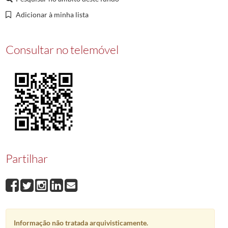
00023
Família Burguete
1930/1949
Adicionar à minha lista
00024
Regresso da Fonte
1920/1930
Consultar no telemóvel
Partilhar
Informação não tratada arquivisticamente.