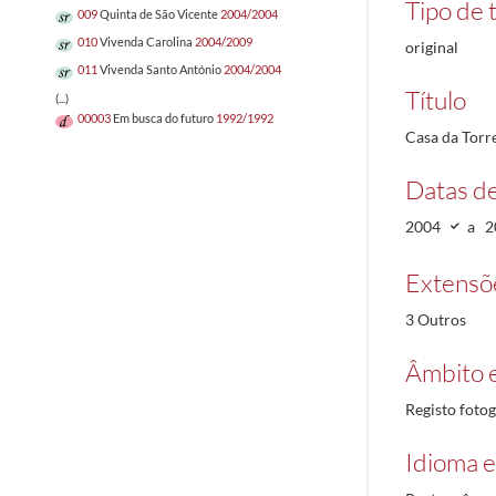
Tipo de t
009
Quinta de São Vicente
2004/2004
010
Vivenda Carolina
2004/2009
original
011
Vivenda Santo António
2004/2004
Título
(...)
00003
Em busca do futuro
1992/1992
Casa da Torr
Datas d
2004
a
2
Extensõ
3 Outros
Âmbito 
Registo fotog
Idioma e