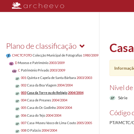
Plano de classificação
Casa
CMCTCFOTO
Colecção Municipal de Fotografias
1980/2009
D
Museus e Património
2003/2009
Informação
C
Património Privado
2003/2009
001
Quinta e Capela de Santa Bárbara
2003/2003
Nível de
002
Casa da Boa Viagem
2004/2004
003
Casa da Torre ou do Relógio
2004/2004
Série
004
Casa de Preanes
2004/2004
005
Casa do Dr. Godinho
2004/2004
Código d
006
Casa do Tejo
2004/2004
PT/AMCTC/
007
Casa-Museu Vasco de Lima Couto
2005/2005
008
O Palácio
2004/2004