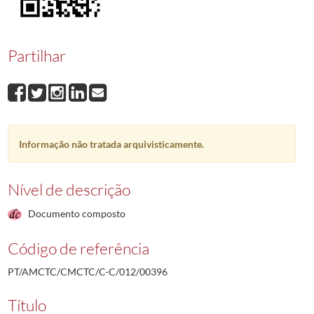
00396
José Joaquim Varela Verdasca
1989-11/1989-11
00397
Abílio Cardoso Menaia
1993-05-10/1989-11-10
00398
António Henrique Correia Morais Roberto
1989-11-13/1989-11-13
Partilhar
00399
Reinaldo Monteiro Ferreira
1989-11-23/1989-11-23
00400
Câmara Municipal de Constância
1989-11-29/1989-11-29
00401
Urbano Manuel Barroso Amante
1989-12-07/1989-12-07
(...)
00001
Ramiro da Conceição Jacob Agostinho
1987-12-14/1987-12-21
Informação não tratada arquivisticamente.
Nível de descrição
Documento composto
Código de referência
PT/AMCTC/CMCTC/C-C/012/00396
Título